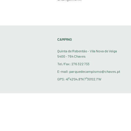
CAMPING
Quinta de Rebentão - Vila Nova de Veiga
5400 - 764 Chaves
Tel./Fax: 276 322 733
E-mail: parquedecampismo@chaves.pt
GPS: 41°42’04.8”N 7°30’02.1”W