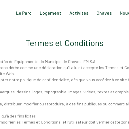
Le Parc
Logement
Activités
Chaves
Nouv
Termes et Conditions
estão de Equipamento do Município de Chaves, EM S.A.
era considérée comme une déclaration qu'il a lu et accepté les Termes et C
site Web.
ter notre politique de confidentialité, dès que vous accédez à ce site 
 marques, dessins, logos, typographie, images, vidéos, textes et graphi
.
tre, distribuer, modifier ou reproduire, à des fins publiques ou commerc
qu'à des fins licites.
odifier les Termes et Conditions, et l'utilisateur doit vérifier cette zo